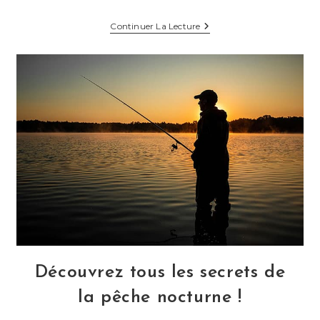
Comment
Continuer La Lecture
Choisir
Le
Meilleur
Appât
Pour
La
Pêche
En
Eau
Douce
?
Découvrez tous les secrets de
la pêche nocturne !