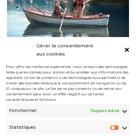
Gérer le consentement
Comment pêcher avec succès
aux cookies
dans les lacs de montagne ?
Pour offrir les meilleures expériences, nous utilisons des technologies
telles que les cookies pour stocker et/ou accéder aux informations des
Comment pêcher avec succès dans les lacs de
appareils. Le fait de consentir à ces technologies nous permettra de
montagne ? Lorsque l'on parle de pêche dans
traiter des données telles que le comportement de navigation ou les
ID uniques sur ce site. Le fait de ne pas consentir ou de retirer son
les lacs de montagne, on ne peut s'empêcher
consentement peut avoir un effet négatif sur certaines
d'imaginer les eaux cristallines, entourées de…
caractéristiques et fonctions.
Fonctionnel
Toujours activé
Comment
Continuer La Lecture
Pêcher
Avec
Succès
Statistiques
Statist
Dans
1
2
3
Go to the previous page
Aller à 