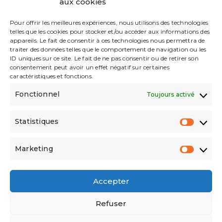
aux cookies
Découvrez le TOP 10 des
poissons d’eaux douces de
Pour offrir les meilleures expériences, nous utilisons des technologies
telles que les cookies pour stocker et/ou accéder aux informations des
France
appareils. Le fait de consentir à ces technologies nous permettra de
traiter des données telles que le comportement de navigation ou les
ID uniques sur ce site. Le fait de ne pas consentir ou de retirer son
Découvrez le TOP 10 des poissons d'eaux
consentement peut avoir un effet négatif sur certaines
douces de France Bienvenue dans notre liste,
caractéristiques et fonctions.
TOP 10 des poissons d'eaux douces de France.
Fonctionnel
Toujours activé
La France est un pays riche en ressources…
Statistiques
Découvrez
Continuer La Lecture
Statist
Le
TOP
10
Marketing
Des
Market
Poissons
D’eaux
Douces
Accepter
De
France
Refuser
FACEBOOK
TWITTER
INSTAGRAM
RSS