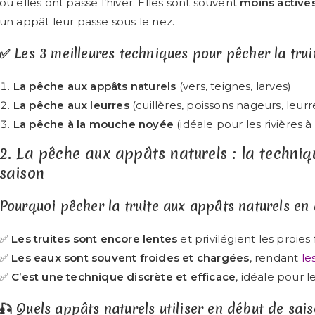
où elles ont passé l’hiver. Elles sont souvent
moins active
un appât leur passe sous le nez.
✅ Les 3 meilleures techniques pour pêcher la trui
La pêche aux appâts naturels
(vers, teignes, larves)
La pêche aux leurres
(cuillères, poissons nageurs, leur
La pêche à la mouche noyée
(idéale pour les rivières à 
2. La pêche aux appâts naturels : la techniq
saison
Pourquoi pêcher la truite aux appâts naturels en
✅
Les truites sont encore lentes
et privilégient les proies 
✅
Les eaux sont souvent froides et chargées
, rendant
le
✅
C’est une technique discrète et efficace
, idéale pour 
🎣 Quels appâts naturels utiliser en début de sais