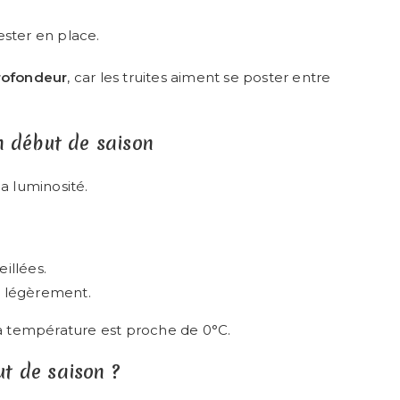
ester en place.
profondeur
, car les truites aiment se poster entre
n début de saison
la luminosité.
eillées.
fe légèrement.
la température est proche de 0°C.
but de saison ?