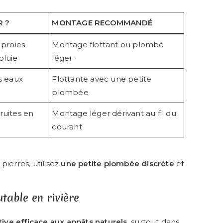
R ?
MONTAGE RECOMMANDÉ
 proies
Montage flottant ou plombé
pluie
léger
es eaux
Flottante avec une petite
plombée
ruites en
Montage léger dérivant au fil du
courant
pierres, utilisez
une petite plombée discrète
et
table en rivière
tive efficace aux appâts naturels
, surtout dans