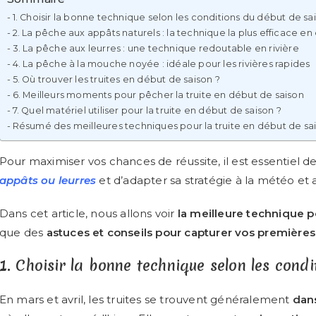
1. Choisir la bonne technique selon les conditions du début de sa
2. La pêche aux appâts naturels : la technique la plus efficace e
3. La pêche aux leurres : une technique redoutable en rivière
4. La pêche à la mouche noyée : idéale pour les rivières rapides
5. Où trouver les truites en début de saison ?
6. Meilleurs moments pour pêcher la truite en début de saison
7. Quel matériel utiliser pour la truite en début de saison ?
Résumé des meilleures techniques pour la truite en début de sa
Pour maximiser vos chances de réussite, il est essentiel d
appâts ou leurres
et d’adapter sa stratégie à la météo et
Dans cet article, nous allons voir
la meilleure technique p
que des
astuces et conseils pour capturer vos premières 
1. Choisir la bonne technique selon les cond
En mars et avril, les truites se trouvent généralement
dans