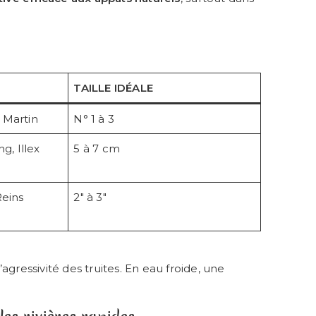
TAILLE IDÉALE
 Martin
N° 1 à 3
g, Illex
5 à 7 cm
Reins
2″ à 3″
’agressivité des truites. En eau froide, une